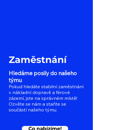
Zaměstnání
Hledáme posily do našeho
týmu
Pokud hledáte stabilní zaměstnání
v nákladní dopravě a férové
zázemí, jste na správném místě!
Ozvěte se nám a staňte se
součástí našeho týmu.
Co nabízíme!