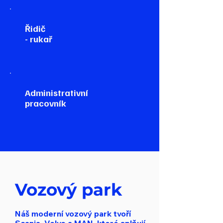
Řidič
- rukař
Administrativní
pracovník
Vozový park
Náš moderní vozový park tvoří