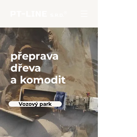
přeprava
dřeva
a komodit
Vozový park