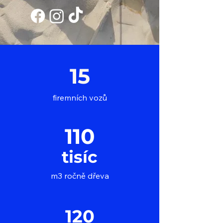
15
firemních vozů
110
tisíc
m3 ročně dřeva
120