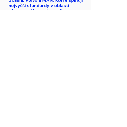
Scania, Volvo a MAN, které splňují
nejvyšší standardy v oblasti
přepravy dřeva a komodit
Kromě výkonných tahačů disponujeme
také špičkovými návěsy Schwarzmüller
a Legras, které nám umožňují
přepravovat široké spektrum materiálů
s maximální efektivitou.
Vozový park