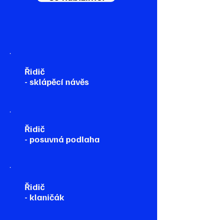
Řidič
- sklápěcí návěs
Řidič
- posuvná podlaha
Řidič
- klaničák