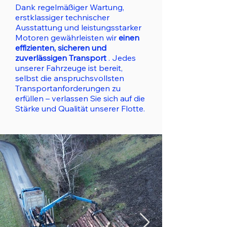
Dank regelmäßiger Wartung,
erstklassiger technischer
Ausstattung und leistungsstarker
Motoren gewährleisten wir
einen
effizienten, sicheren und
zuverlässigen Transport
.
Jedes
unserer Fahrzeuge ist bereit,
selbst die anspruchsvollsten
Transportanforderungen zu
erfüllen – verlassen Sie sich auf die
Stärke und Qualität unserer Flotte.